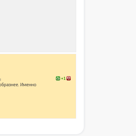
+1
2
ообразнее. Именно