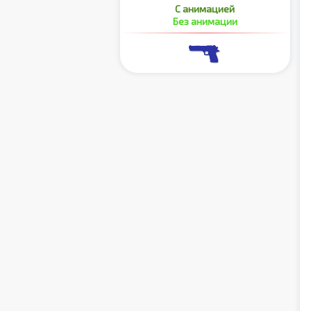
С анимацией
Без анимации