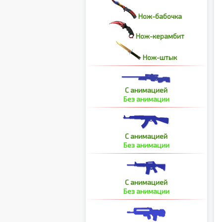
Нож-бабочка
Нож-керамбит
Нож-штык
С анимацией
Без анимации
С анимацией
Без анимации
С анимацией
Без анимации