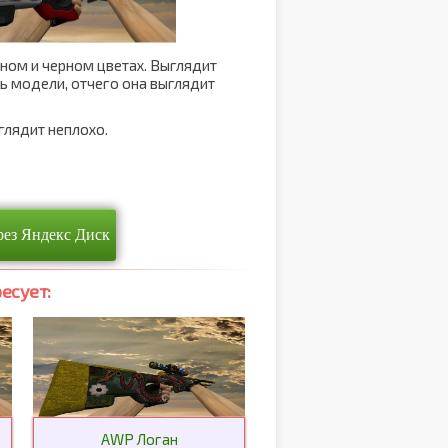
сном и черном цветах. Выглядит
ь модели, отчего она выглядит
ыглядит неплохо.
рез Яндекс Диск
есует:
AWP Логан