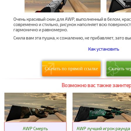
Очень красивый скин для AWP, выполненный в белом, кра
современно и стильно, рисунок наполняет всю поверхност
гармонично и равномерно.
Скила вам эта пушка, к сожалению, не прибавляет, зато в
Как установить
Скачать по прямой ссылке
Скачать че
Возможно вас также заинтер
AWP Смерть
AWP лучший игрок раунда