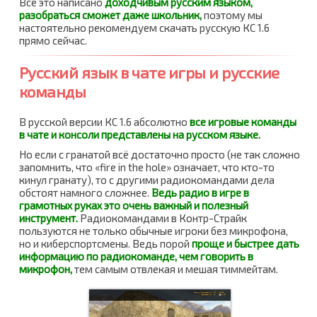
Все это написано
доходчивым русским языком,
разобраться сможет даже школьник,
поэтому мы
настоятельно рекомендуем скачать русскую КС 1.6
прямо сейчас.
Русский язык в чате игры и русские
команды
В русской версии КС 1.6 абсолютно
все игровые команды
в чате и консоли представлены на русском языке.
Но если с гранатой всё достаточно просто (не так сложно
запомнить, что «fire in the hole» означает, что кто-то
кинул гранату), то с другими радиокомандами дела
обстоят намного сложнее.
Ведь радио в игре в
грамотных руках это очень важный и полезный
инструмент.
Радиокомандами в Контр-Страйк
пользуются не только обычные игроки без микрофона,
но и киберспортсмены. Ведь порой
проще и быстрее дать
информацию по радиокоманде, чем говорить в
микрофон,
тем самым отвлекая и мешая тиммейтам.