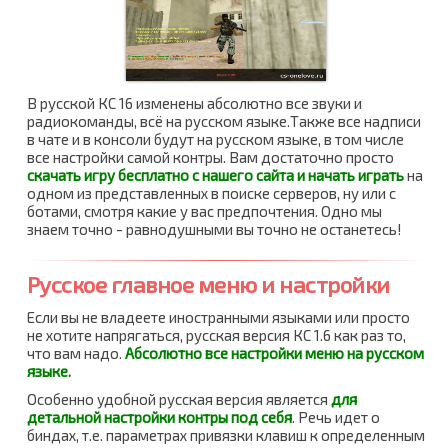
В русской КС 16 изменены абсолютно все звуки и
радиокоманды, всё на русском языке.Также все надписи
в чате и в консоли будут на русском языке, в том числе
все настройки самой контры. Вам достаточно просто
скачать игру бесплатно с нашего сайта и начать играть
на
одном из представленных в поиске серверов, ну или с
ботами, смотря какие у вас предпочтения. Одно мы
знаем точно - равнодушными вы точно не останетесь!
Русское главное меню и настройки
Если вы не владеете иностранными языками или просто
не хотите напрягаться, русская версия КС 1.6 как раз то,
что вам надо.
Абсолютно все настройки меню на русском
языке.
Особенно удобной русская версия является
для
детальной настройки контры под себя
. Речь идет о
биндах, т.е. параметрах привязки клавиш к определенным