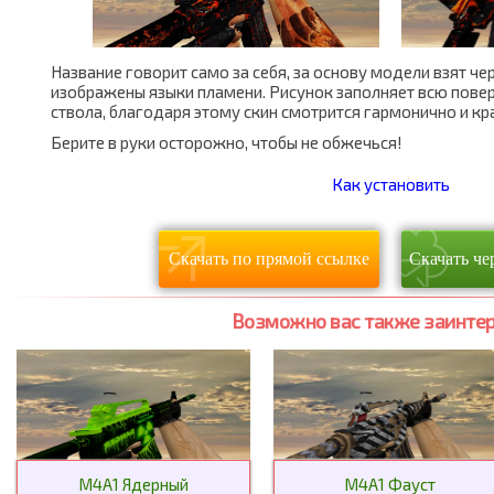
Название говорит само за себя, за основу модели взят че
изображены языки пламени. Рисунок заполняет всю повер
ствола, благодаря этому скин смотрится гармонично и кр
Берите в руки осторожно, чтобы не обжечься!
Как установить
Скачать по прямой ссылке
Скачать че
Возможно вас также заинтер
M4A1 Ядерный
M4A1 Фауст