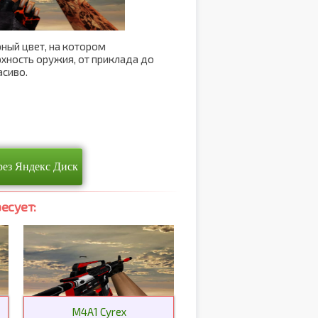
рный цвет, на котором
хность оружия, от приклада до
асиво.
рез Яндекс Диск
есует:
M4A1 Cyrex