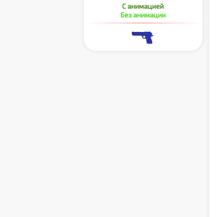
С анимацией
Без анимации