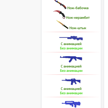
Нож-бабочка
Нож-керамбит
Нож-штык
С анимацией
Без анимации
С анимацией
Без анимации
С анимацией
Без анимации